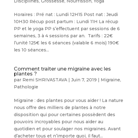
Disciplines
,
Grossesse
,
Nourrisson
,
Yoga
Horaires : Pré nat : Lundi 12H15 Post nat : Jeudi
10H30 Récup post partum : Lundi 11H La récup
PP et le yoga PP s’effectuent par sessions de 6
semaines, 3 à 4 sessions par an. Tarifs : 22€
l’unité 125€ les 6 séances (valable 6 mois) 190€
les 10 séances...
Comment traiter une migraine avec les
plantes ?
par
Remi SHRIVASTAVA
|
Juin 7, 2019
|
Migraine
,
Pathologie
Migraine : des plantes pour vous aider ! La nature
nous offre des milliers de plantes à notre
disposition qui pour certaines possèdent des
pouvoirs incroyables pour nous aider au
quotidien et pour soulager nos migraines. Avant
d’acheter tous et n’importe quoi, il faut...