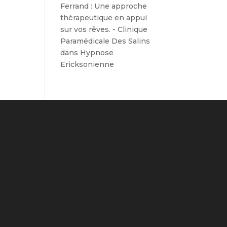
Ferrand : Une approche
thérapeutique en appui
sur vos rêves. - Clinique
Paramédicale Des Salins
dans
Hypnose
Ericksonienne