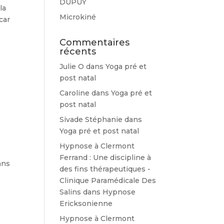
DUPUY
la
Microkiné
car
Commentaires
récents
Julie O
dans
Yoga pré et
post natal
Caroline
dans
Yoga pré et
post natal
Sivade Stéphanie
dans
Yoga pré et post natal
Hypnose à Clermont
Ferrand : Une discipline à
ans
des fins thérapeutiques -
Clinique Paramédicale Des
Salins
dans
Hypnose
Ericksonienne
Hypnose à Clermont