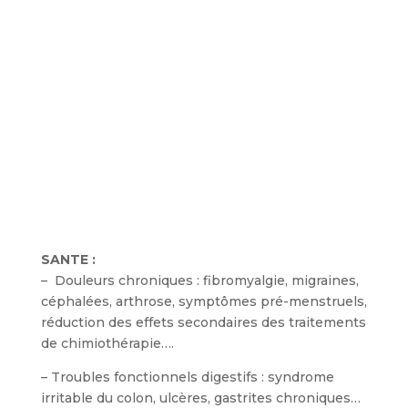
émotions, notre ressentie.
L’hypnothérapeute va jouer sur cet
état mental pour vous aider au
quotidien.
SANTE :
– Douleurs chroniques : fibromyalgie, migraines,
céphalées, arthrose, symptômes pré-menstruels,
réduction des effets secondaires des traitements
de chimiothérapie….
– Troubles fonctionnels digestifs : syndrome
irritable du colon, ulcères, gastrites chroniques…