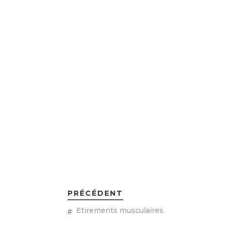
diplôme unive
Elle attache 
patient (podo
Lorine est un
personne âgée
agrémente de 
charge.
PRÉCÉDENT
Etirements musculaires