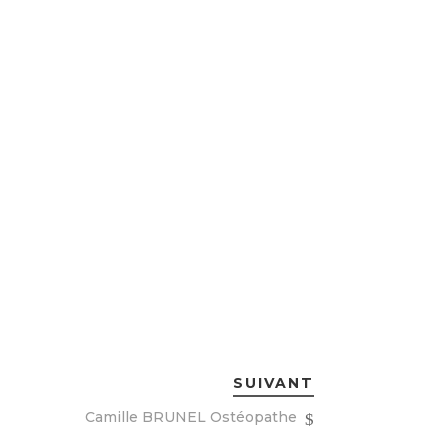
 à la périnatalité ».
ciplinaire quand cela est nécessaire pour le
phytothérapie etc.).
des patients allant du nourrisson à la
oche thérapeutique en douceur, qu’elle
ondre a tout type de demande de prise en
SUIVANT
Camille BRUNEL Ostéopathe